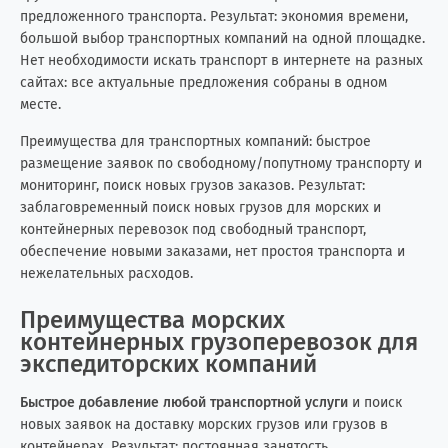
предложенного транспорта. Результат: экономия времени,
Ливан
3
4
большой выбор транспортных компаний на одной площадке.
Нет необходимости искать транспорт в интернете на разных
Ливия
0
8
сайтах: все актуальные предложения собраны в одном
месте.
Литва
6
7
Преимущества для транспортных компаний: быстрое
размещение заявок по свободному/попутному транспорту и
Мавритания
0
3
мониторинг, поиск новых грузов заказов. Результат:
заблаговременный поиск новых грузов для морских и
Малайзия
15
0
контейнерных перевозок под свободный транспорт,
обеспечение новыми заказами, нет простоя транспорта и
Мальдивские о-ва
0
1
нежелательных расходов.
Мальта
0
2
Преимущества морских
контейнерных грузоперевозок для
Марокко
0
10
экспедиторских компаний
Мексика
3
14
Быстрое добавление любой транспортной услуги
и поиск
новых заявок на доставку морских грузов или грузов в
контейнерах. Результат: постоянная занятость
Мозамбик
0
1