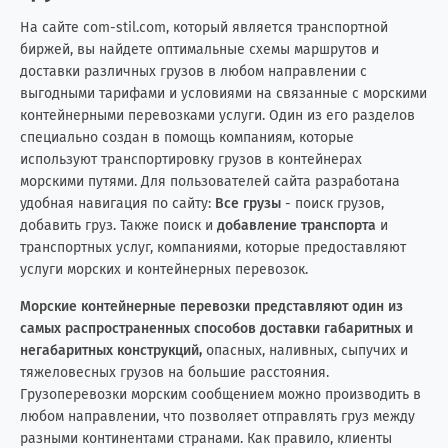
Испания
15
15
На сайте com-stil.com, который является транспортной
биржей, вы найдете оптимальные схемы маршрутов и
Италия
6
10
доставки различных грузов в любом направлении с
выгодными тарифами и условиями на связанные с морскими
Йемен
0
2
контейнерными перевозками услуги. Один из его разделов
специально создан в помощь компаниям, которые
Казахстан
22
25
используют транспортировку грузов в контейнерах
морскими путями. Для пользователей сайта разработана
Камбоджа
1
0
удобная навигация по сайту:
Все грузы
- поиск грузов,
добавить груз. Также поиск и
добавление транспорта
и
Камерун
1
0
транспортных услуг, компаниями, которые предоставляют
услуги морских и контейнерных перевозок.
Канада
22
64
Морские контейнерные перевозки представляют один из
самых распространенных способов доставки габаритных и
Катар
1
3
негабаритных конструкций,
опасных, наливных, сыпучих и
тяжеловесных грузов на большие расстояния.
Кения
0
3
Грузоперевозки морским сообщением можно производить в
любом направлении, что позволяет отправлять груз между
Кипр
7
19
разными континентами странами. Как правило, клиенты