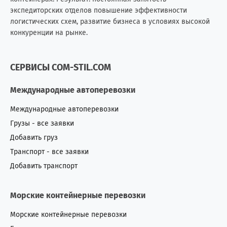
экспедиторских отделов повышение эффективности
логистических схем, развитие бизнеса в условиях высокой
Молдова
181
421
конкуренции на рынке.
Монголия
2
6
СЕРВИСЫ COM-STIL.COM
Непал
1
0
Международные автоперевозки
Нигерия
3
9
Международные автоперевозки
Нидерланды (Голландия)
7
5
Грузы - все заявки
Добавить груз
Никарагуа
0
1
Транспорт - все заявки
Новая Зеландия
2
1
Добавить транспорт
Норвегия
3
7
Морские контейнерные перевозки
О.А.Э.
42
29
Морские контейнерные перевозки