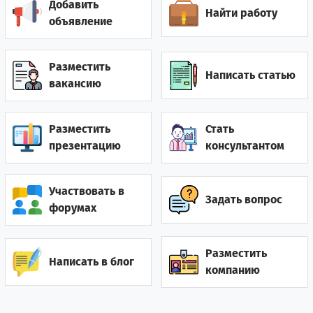
Добавить
Найти работу
Гана
2
5
объявление
Гватемала
0
1
Разместить
Написать статью
Германия
12
10
вакансию
Гонконг
2
0
Разместить
Стать
Греция
7
12
презентацию
консультантом
Грузия
28
52
Участвовать в
Задать вопрос
Дания
2
1
форумах
Джибути
0
1
Разместить
Написать в блог
компанию
0
7
Доминиканская республика
Египет
3
19