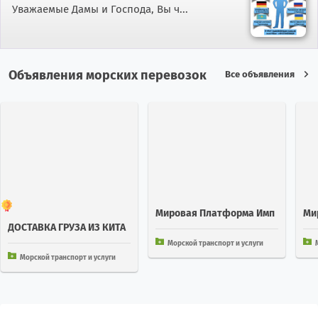
Уважаемые Дамы и Господа, Вы ч...
Объявления морских перевозок
Все объявления
Мировая Платформа Имп
Ми
ДОСТАВКА ГРУЗА ИЗ КИТА
Орт Экспорт 252 Стран
Орт
Я В КАЛИНИНГРАД ЧЕРЕЗ С
Морской транспорт и услуги
МП
Морской транспорт и услуги