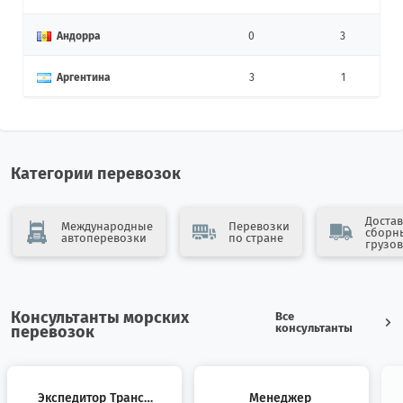
Андорра
0
3
Аргентина
3
1
Армения
10
12
Афганистан
4
0
Категории перевозок
Бангладеш
0
7
Достав
Международные
Перевозки
сборн
автоперевозки
по стране
Бахрейн
0
2
грузов
Беларусь
36
24
Консультанты морских
Все
Бельгия
6
6
консультанты
перевозок
Бенин
1
1
Экспедитор Трансп
Менеджер