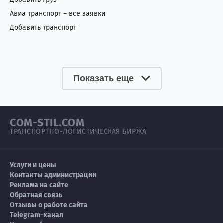
Сенегал
0
4
Авиа транспорт – все заявки
Добавить транспорт
Сербия
3
5
Сингапур
3
1
Показать еще
Сирия
0
4
Словакия
0
1
COM-STIL.COM
Словения
2
1
ТРАНСПОРТНО-ЛОГИСТИЧЕСКАЯ БИРЖА
Сомали
1
3
Услуги и цены
Судан
0
7
Контакты администрации
Реклама на сайте
Обратная связь
США
72
66
Отзывы о работе сайта
Telegram-канал
Таиланд
7
5