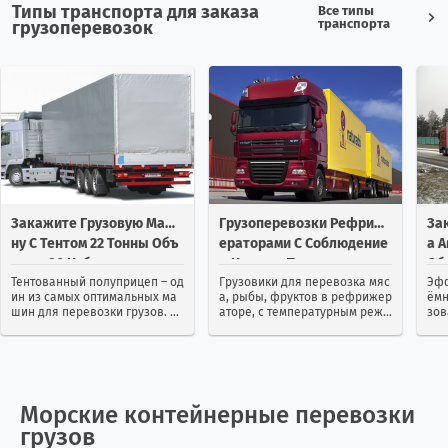
Типы транспорта для заказа
Все типы
транспорта
грузоперевозок
Зимбабве
1
0
Израиль
114
65
Индия
25
13
Индонезия
1
2
Закажите Грузовую Маши
Грузоперевозки Рефриж
За
Иордания
2
31
Ну С Тентом 22 Тонны Объ
Ераторами С Соблюдение
А 
Емом 90 Кубов
М Нужных Температур
Об
Ирак
2
2
Тентованный полуприцеп – од
Грузовики для перевозка мяс
Эфф
ин из самых оптимальных ма
а, рыбы, фруктов в рефрижер
ёмн
шин для перевозки грузов. М
аторе, с температурным режи
зов
Иран
12
22
ногие клиенты выбирают име
мом Грузовые перевозки реф
ста
нно тенты из-за их удобства и
рижераторами представляют
тра
универсальности. Можно зак
собой транспортные перевоз
ине
Ирландия
4
7
азать контейнерную перевозк
ки груза в специально оборуд
ими
у тентом...
ованных хо...
Морские контейнерные перевозки
Исландия
0
2
грузов