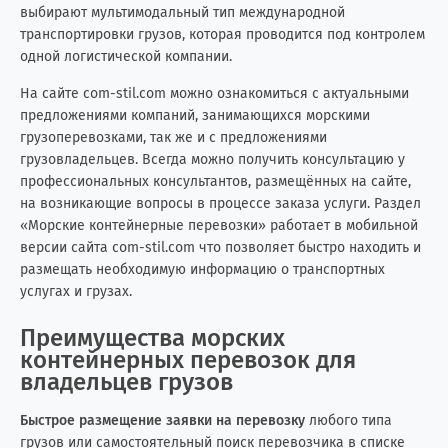
выбирают мультимодальный тип международной
Китай
266
20
транспортировки грузов, которая проводится под контролем
одной логистической компании.
Колумбия
1
0
На сайте com-stil.com можно ознакомиться с актуальными
Конго (Brazzaville)
0
1
предложениями компаний, занимающихся морскими
грузоперевозками, так же и с предложениями
грузовладельцев. Всегда можно получить консультацию у
Конго (Kinshasa)
0
3
профессиональных консультантов, размещённых на сайте,
на возникающие вопросы в процессе заказа услуги. Раздел
Кот-д'Ивуар
3
1
«Морские контейнерные перевозки» работает в мобильной
версии сайта com-stil.com что позволяет быстро находить и
Куба
2
6
размещать необходимую информацию о транспортных
услугах и грузах.
Кувейт
0
2
Преимущества морских
Кыргызстан
3
2
контейнерных перевозок для
владельцев грузов
Лаос
0
1
Быстрое размещение заявки на перевозку
любого типа
Латвия
3
6
грузов или самостоятельный поиск перевозчика в списке