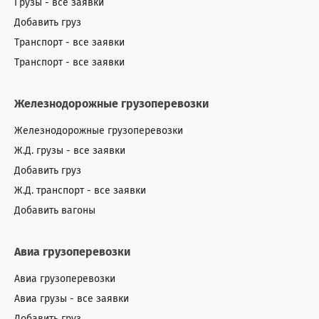
Грузы - все заявки
Оман
0
7
Добавить груз
Пакистан
1
1
Транспорт - все заявки
Транспорт - все заявки
Перу
0
2
Железнодорожные грузоперевозки
Польша
4
11
Железнодорожные грузоперевозки
Португалия
1
4
Ж.Д. грузы - все заявки
Добавить груз
Россия
447
240
Ж.Д. транспорт - все заявки
Румыния
17
53
Добавить вагоны
Сан-Томе и Принсипи
0
1
Авиа грузоперевозки
Саудовская Аравия
1
4
Авиа грузоперевозки
Авиа грузы - все заявки
Северная Корея
1
0
Добавить груз