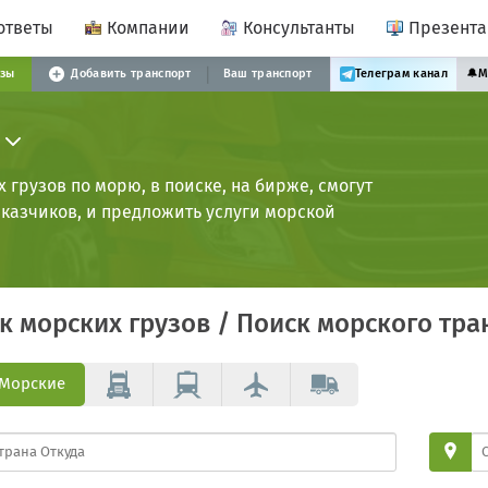
ответы
Компании
Консультанты
Презент
узы
Добавить транспорт
Ваш транспорт
Телеграм канал
🔔
М
грузов по морю, в поиске, на бирже, смогут
аказчиков, и предложить услуги морской
ск
морских грузов
/ Поиск
морского тра
Морские