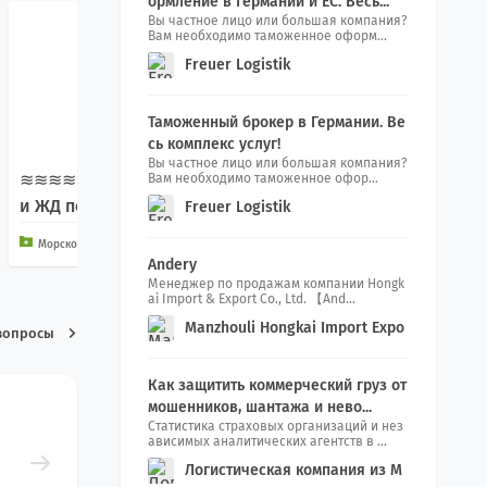
ормление в Германии и ЕС. Весь...
Вы частное лицо или большая компания?
Вам необходимо таможенное оформ...
Freuer Logistik
Таможенный брокер в Германии. Ве
сь комплекс услуг!
Вы частное лицо или большая компания?
≋≋≋≋≋≋≋≋ Морские
Вам необходимо таможенное офор...
МОРСКИЕ ПЕРЕВОЗКИ И
и ЖД перевозки ≋≋≋
Freuer Logistik
З КИТАЯ В РОССИЮ
≋≋≋≋≋
Морской транспорт и услуги
Andery
Морской транспорт и услуги
Менеджер по продажам компании Hongk
ai Import & Export Co., Ltd. 【And...
Manzhouli Hongkai Import Expo
вопросы
rt Co., Ltd.
Как защитить коммерческий груз от
мошенников, шантажа и нево...
Статистика страховых организаций и нез
ависимых аналитических агентств в ...
Логистическая компания из М