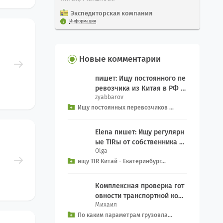
Экспедиторская компания
Информация
Новые комментарии
пишет: Ищу постоянного пе
ревозчика из Китая в РФ д
zyabbarov
ля еженедельного Добрый
Ищу постоянных перевозчиков ...
день, как связ...
Elena пишет: Ищу регулярн
ые TIRы от собственника се
Olga
рвиса на Екатеринбург из к
ищу TIR Китай - Екатеринбург...
итая, EXW We...
Комплексная проверка гот
овности транспортной комп
Михаил
ании включает контрольны
По каким параметрам грузовла...
й чек-лист: Прове...