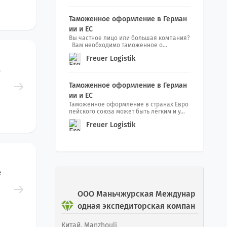
олдовы Transport Grup
Таможенное оформление в Герман
ии и ЕС
Вы частное лицо или большая компания?
Вам необходимо таможенное о...
Freuer Logistik
в
Таможенное оформление в Герман
ии и ЕС
Таможенное оформление в странах Евро
пейского союза может быть лёгким и у...
Freuer Logistik
е
ООО Маньчжурская Междунар
одная экспедиторская компан
ия Цзя Хэн
Китай, Manzhouli