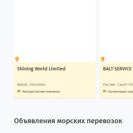
Shining World Limited
BALT SERVICE
Китай
, Shenzhen
Россия
, Санкт-П
Экспедиторская компания
Организация мор
Объявления морских перевозок