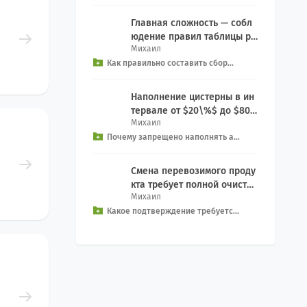
Главная сложность — собл
юдение правил таблицы ра
Михаил
зделения (Segregation): За
Как правильно составить сбор...
прет на совместн...
Наполнение цистерны в ин
тервале от $20\%$ до $80\
Михаил
%$ создает смертельную уг
Почему запрещено наполнять а...
розу опрокидыван...
Смена перевозимого проду
кта требует полной очистки
Михаил
емкости: Процедура: Включ
Какое подтверждение требуетс...
ает в себя про...