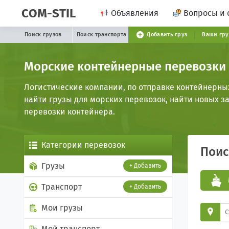
COM-STIL
Объявления
Вопросы и 
Поиск грузов
Поиск транспорта
Добавить груз
Ваши гр
Морские контейнерные перевозки
Логистические компании, по отправке контейнерных 
найти грузы
для морских перевозок, найти новых з
перевозки контейнера.
Категории перевозок
Пои
Грузы
+ Добавить
Транспорт
+ Добавить
Мои грузы
Мой транспорт