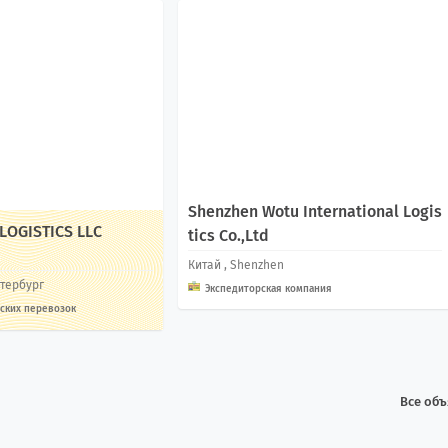
Shenzhen Wotu International Logis
 LOGISTICS LLC
tics Co.,Ltd
Китай
, Shenzhen
етербург
Экспедиторская компания
ских перевозок
Все об