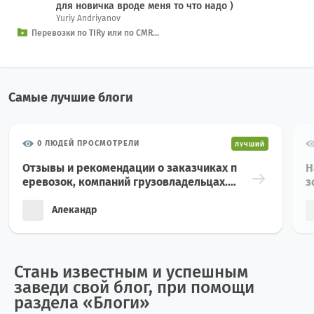
для новичка вроде меня то что надо )
Yuriy Andriyanov
Перевозки по TIRу или по CMR...
Самые лучшие блоги
0 ЛЮДЕЙ ПРОСМОТРЕЛИ
ЛУЧШИЙ
Отзывы и рекомендации о заказчиках п
Н
еревозок, компаний грузовладельцах.
з
Отзывы и рекомендации о транспортн
з
ых компаниях. Рынок международных г
г
Алекандр
рузоперевозок, как и любая другая отр
о
асль эконом...
к
Стань известным и успешным
заведи свой блог, при помощи
раздела «Блоги»