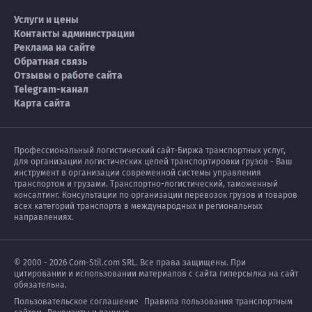
Услуги и цены
Судан
0
7
Контакты администрации
Реклама на сайте
Обратная связь
США
72
66
Отзывы о работе сайта
Telegram-канал
Таиланд
7
5
Карта сайта
Тайвань
8
1
Профессиональный логистический сайт-Биржа транспортных услуг,
Танзания
0
5
для организации логистических цепей транспортировки грузов - Ваш
инструмент в организации современной системы управления
транспортом и грузами. Транспортно-логистический, таможенный
Тунис
1
0
консалтинг. Консультации по организации перевозок грузов и товаров
всех категорий транспорта в международных и региональных
направлениях.
Туркменистан
13
10
Турция
68
106
© 2000 - 2026 Com-Stil.com SRL. Все права защищены. При
цитировании и использовании материалов с сайта гиперсылка на сайт
обязательна.
Уганда
1
1
Пользовательское соглашение
Правила пользования транспортным