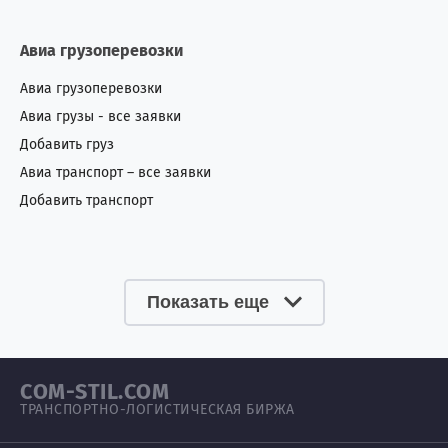
Сан-Томе и Принсипи
0
1
Авиа грузоперевозки
Саудовская Аравия
1
4
Авиа грузоперевозки
Авиа грузы - все заявки
Северная Корея
1
0
Добавить груз
Сенегал
0
4
Авиа транспорт – все заявки
Добавить транспорт
Сербия
3
5
Сингапур
3
1
Показать еще
Сирия
0
4
Словакия
0
1
COM-STIL.COM
Словения
2
1
ТРАНСПОРТНО-ЛОГИСТИЧЕСКАЯ БИРЖА
Сомали
1
3