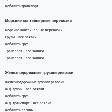
Новая Зеландия
2
1
Добавить транспорт
Норвегия
3
7
Морские контейнерные перевозки
О.А.Э.
42
29
Морские контейнерные перевозки
Грузы - все заявки
Оман
0
7
Добавить груз
Пакистан
1
1
Транспорт - все заявки
Транспорт - все заявки
Перу
0
2
Железнодорожные грузоперевозки
Польша
4
11
Железнодорожные грузоперевозки
Португалия
1
4
Ж.Д. грузы - все заявки
Добавить груз
Россия
447
240
Ж.Д. транспорт - все заявки
Румыния
17
53
Добавить вагоны