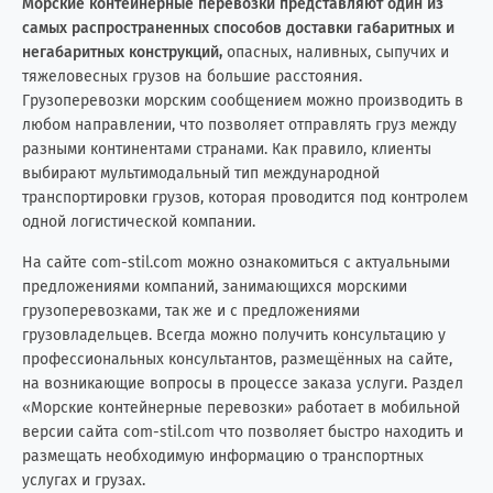
Морские контейнерные перевозки представляют один из
самых распространенных способов доставки габаритных и
Катар
1
3
негабаритных конструкций,
опасных, наливных, сыпучих и
тяжеловесных грузов на большие расстояния.
Кения
0
3
Грузоперевозки морским сообщением можно производить в
любом направлении, что позволяет отправлять груз между
Кипр
7
19
разными континентами странами. Как правило, клиенты
выбирают мультимодальный тип международной
Китай
266
20
транспортировки грузов, которая проводится под контролем
одной логистической компании.
Колумбия
1
0
На сайте com-stil.com можно ознакомиться с актуальными
Конго (Brazzaville)
0
1
предложениями компаний, занимающихся морскими
грузоперевозками, так же и с предложениями
грузовладельцев. Всегда можно получить консультацию у
Конго (Kinshasa)
0
3
профессиональных консультантов, размещённых на сайте,
на возникающие вопросы в процессе заказа услуги. Раздел
Кот-д'Ивуар
3
1
«Морские контейнерные перевозки» работает в мобильной
версии сайта com-stil.com что позволяет быстро находить и
Куба
2
6
размещать необходимую информацию о транспортных
услугах и грузах.
Кувейт
0
2