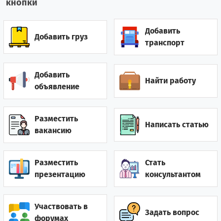
кнопки
Вьетнам
6
10
Добавить
Гайана
0
1
Добавить груз
транспорт
Гамбия
0
3
Добавить
Найти работу
Гана
2
5
объявление
Гватемала
0
1
Разместить
Написать статью
Германия
12
10
вакансию
Гонконг
2
0
Разместить
Стать
Греция
7
12
презентацию
консультантом
Грузия
28
52
Участвовать в
Задать вопрос
Дания
2
1
форумах