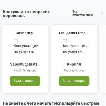
Беларусь
36
24
Консультанты морских
Все
Бельгия
6
6
консультанты
перевозок
Бенин
1
1
Менеджер
Специалист Отдела
Болгария
6
46
Международной Ло
Гистики
Боливия
0
1
Босния/Герцеговина
0
1
Sales08@justsu
Кирилл
Pply.com.cn
Бразилия
42
8
Китай, Guandong
Россия, Москва
Великобритания
6
9
Задать вопрос
Задать вопрос
Венгрия
2
0
Венесуэла
0
1
Не знаете с чего начать? Используйте быстрые