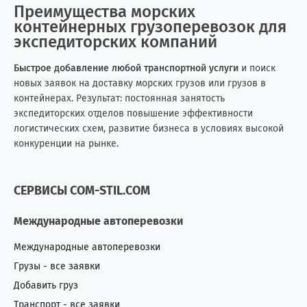
Мальта
0
2
Преимущества морских
контейнерных грузоперевозок для
Марокко
0
10
экспедиторских компаний
Мексика
3
14
Быстрое добавление любой транспортной услуги
и поиск
новых заявок на доставку морских грузов или грузов в
контейнерах. Результат: постоянная занятость
Мозамбик
0
1
экспедиторских отделов повышение эффективности
логистических схем, развитие бизнеса в условиях высокой
Молдова
181
421
конкуренции на рынке.
Монголия
2
6
СЕРВИСЫ COM-STIL.COM
Непал
1
0
Международные автоперевозки
Нигерия
3
9
Международные автоперевозки
Нидерланды (Голландия)
7
5
Грузы - все заявки
Добавить груз
Никарагуа
0
1
Транспорт - все заявки