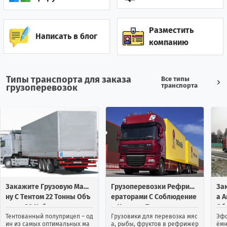
Джибути
0
1
Разместить
Написать в блог
компанию
0
7
Доминиканская республика
Египет
3
19
Типы транспорта для заказа
Все типы
транспорта
грузоперевозок
Зимбабве
1
0
Израиль
114
65
Индия
25
13
Индонезия
1
2
Закажите Грузовую Маши
Грузоперевозки Рефриж
За
Иордания
2
31
Ну С Тентом 22 Тонны Объ
Ераторами С Соблюдение
А 
Емом 90 Кубов
М Нужных Температур
Об
Ирак
2
2
Тентованный полуприцеп – од
Грузовики для перевозка мяс
Эфф
ин из самых оптимальных ма
а, рыбы, фруктов в рефрижер
ёмн