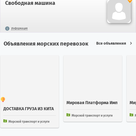
Свободная машина
Информация
Объявления морских перевозок
Все объявления
Мировая Платформа Имп
Ми
ДОСТАВКА ГРУЗА ИЗ КИТА
Орт Экспорт 252 Стран
Орт
Я В КАЛИНИНГРАД ЧЕРЕЗ С
Морской транспорт и услуги
МП
Морской транспорт и услуги