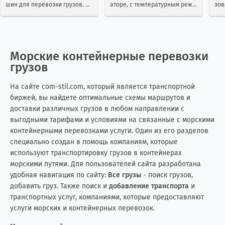
шин для перевозки грузов. М
аторе, с температурным режи
зов
Иран
12
22
ногие клиенты выбирают име
мом Грузовые перевозки реф
ста
нно тенты из-за их удобства и
рижераторами представляют
тра
универсальности. Можно зак
собой транспортные перевоз
ине
Ирландия
4
7
азать контейнерную перевозк
ки груза в специально оборуд
ими
у тентом...
ованных хо...
Морские контейнерные перевозки
Исландия
0
2
грузов
Испания
15
15
На сайте com-stil.com, который является транспортной
биржей, вы найдете оптимальные схемы маршрутов и
Италия
6
10
доставки различных грузов в любом направлении с
выгодными тарифами и условиями на связанные с морскими
Йемен
0
2
контейнерными перевозками услуги. Один из его разделов
специально создан в помощь компаниям, которые
Казахстан
22
25
используют транспортировку грузов в контейнерах
морскими путями. Для пользователей сайта разработана
Камбоджа
1
0
удобная навигация по сайту:
Все грузы
- поиск грузов,
добавить груз. Также поиск и
добавление транспорта
и
Камерун
1
0
транспортных услуг, компаниями, которые предоставляют
услуги морских и контейнерных перевозок.
Канада
22
64