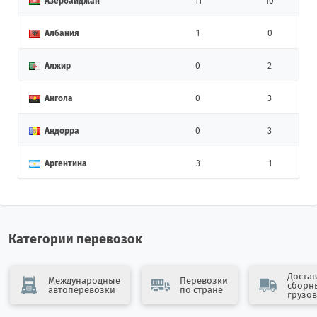
Азербайджан
11
10
Албания
1
0
Алжир
0
2
Ангола
0
3
Андорра
0
3
Аргентина
3
1
Армения
10
12
Афганистан
4
0
Категории перевозок
Бангладеш
0
7
Достав
Международные
Перевозки
сборн
автоперевозки
по стране
Бахрейн
0
2
грузов