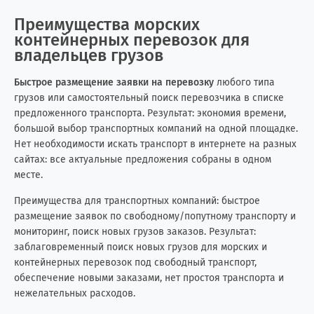
Преимущества морских
Кыргызстан
3
2
контейнерных перевозок для
владельцев грузов
Лаос
0
1
Быстрое размещение заявки на перевозку
любого типа
Латвия
3
6
грузов или самостоятельный поиск перевозчика в списке
предложенного транспорта. Результат: экономия времени,
Ливан
3
4
большой выбор транспортных компаний на одной площадке.
Нет необходимости искать транспорт в интернете на разных
Ливия
0
8
сайтах: все актуальные предложения собраны в одном
месте.
Литва
6
7
Преимущества для транспортных компаний: быстрое
размещение заявок по свободному/попутному транспорту и
Мавритания
0
3
мониторинг, поиск новых грузов заказов. Результат:
заблаговременный поиск новых грузов для морских и
Малайзия
15
0
контейнерных перевозок под свободный транспорт,
обеспечение новыми заказами, нет простоя транспорта и
Мальдивские о-ва
0
1
нежелательных расходов.