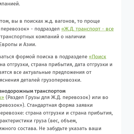
мпанией.
ом, вы в поисках ж.д. вагонов, то проще
. перевозок» - подраздел
«Ж.Д. транспорт - все
х транспортных компаний о наличии
Европы и Азии.
оваться формой поиска в подразделе
«Поиск
а отгрузки, страна прибытия, дата отгрузки и
вятся все актуальные предложения от
яснения деталей грузоперевозки.
лезнодорожным транспортом
з»
(Раздел Грузы для Ж.Д. перевозок) или во
еревозок»). Стандартная форма заявки
ревозке: страна отгрузки и страна прибытия,
рактеристики груза (вес, объем,
ижного состава. Не забудьте указать ваши