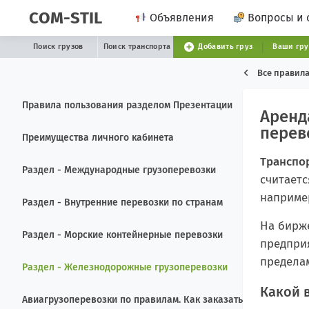
COM-STIL
Объявления
Вопросы и 
Поиск грузов
Поиск транспорта
Добавить груз
Ваши гр
Все правил
Правила пользования разделом Презентации
Аренд
перев
Преимущества личного кабинета
Транспо
Раздел - Международные грузоперевозки
считает
например
Раздел - Внутренние перевозки по странам
На бирже
Раздел - Морские контейнерные перевозки
предприя
пределам
Раздел - Железнодорожные грузоперевозки
Какой 
Авиагрузоперевозки по правилам. Как заказать