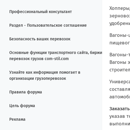
Хопперы,
Профессиональный консультант
зерново
удобрени
Раздел - Пользовательское соглашение
Вагоны-ц
Безопасность ваших перевозок
пищевого
Основные функции транспортного сайта, биржи
Вагоны-т
перевозок грузов com-stil.com
Вагоны э
строите
Узнайте как информация помогает в
организации грузоперевозок
Универс
составля
Правила форума
автомоби
Цель форума
Заказать
указав 
Реклама
выполнит