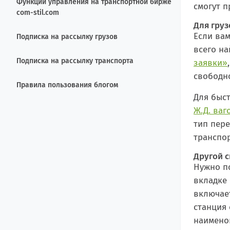
Функции управления на транспортной бирже
смогут 
com-stil.com
Для груз
Если вам
Подписка на рассылку грузов
всего на
Подписка на рассылку транспорта
заявки»
свободно
Правила пользования блогом
Для быст
Ж.Д. ваг
тип пере
транспор
Другой 
Нужно п
вкладке 
включае
станция 
наименов