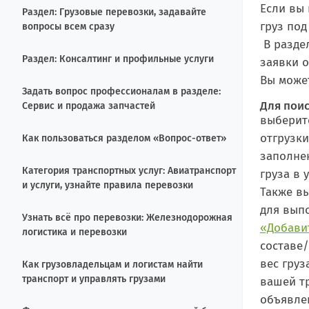
Если вы
Раздел: Грузовые перевозки, задавайте
груз по
вопросы всем сразу
В разде
Раздел: Консалтинг и профильные услуги
заявки о
Вы може
Задать вопрос профессионалам в разделе:
Для поис
Сервис и продажа запчастей
выберит
отгрузки
Как пользоваться разделом «Вопрос-ответ»
заполнен
Категория транспортных услуг: Авиатранспорт
груза в 
и услуги, узнайте правила перевозки
Также в
для выпо
Узнать всё про перевозки: Железнодорожная
«Добави
логистика и перевозки
составе/
вес груз
Как грузовладельцам и логистам найти
транспорт и управлять грузами
вашей т
объявлен