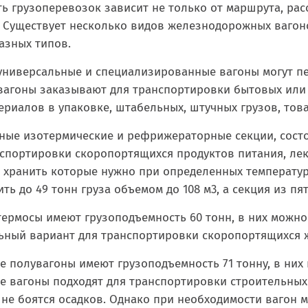
ь грузоперевозок зависит не только от маршрута, расс
. Существует несколько видов железнодорожных вагон
азных типов.
ниверсальные и специализированные вагоны могут пер
вагоны заказывают для транспортировки бытовых или
риалов в упаковке, штабельных, штучных грузов, това
ые изотермические и рефрижераторные секции, состоя
спортировки скоропортящихся продуктов питания, лек
, хранить которые нужно при определенных температур
ть до 49 тонн груза объемом до 108 м
3
, а секция из пя
ермосы имеют грузоподъемность 60 тонн, в них можно
ьный вариант для транспортировки скоропортящихся ж
 полувагоны имеют грузоподъемность 71 тонну, в них 
е вагоны подходят для транспортировки строительных 
 не боятся осадков. Однако при необходимости вагон 