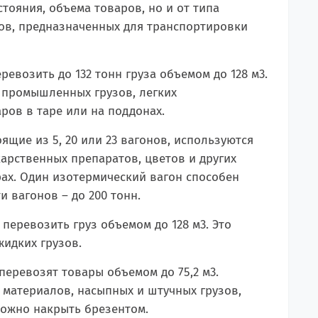
тояния, объема товаров, но и от типа
ов, предназначенных для транспортировки
евозить до 132 тонн груза объемом до 128 м
3
.
 промышленных грузов, легких
ров в таре или на поддонах.
щие из 5, 20 или 23 вагонов, используются
арственных препаратов, цветов и других
ах. Один изотермический вагон способен
ти вагонов – до 200 тонн.
 перевозить груз объемом до 128 м
3
. Это
идких грузов.
перевозят товары объемом до 75,2 м
3
.
материалов, насыпных и штучных грузов,
можно накрыть брезентом.