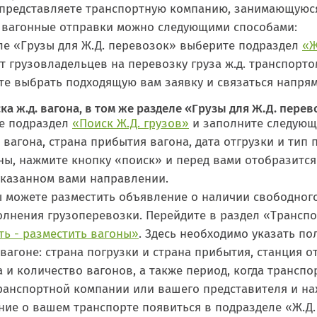
 представляете транспортную компанию, занимающуюс
д вагонные отправки можно следующими способами:
ле «Грузы для Ж.Д. перевозок» выберите подраздел
«Ж
т грузовладельцев на перевозку груза ж.д. транспор
те выбрать подходящую вам заявку и связаться напрям
ка ж.д. вагона, в том же разделе «Грузы для Ж.Д. пере
е подраздел
«Поиск Ж.Д. грузов»
и заполните следующи
 вагона, страна прибытия вагона, дата отгрузки и тип 
ы, нажмите кнопку «поиск» и перед вами отобразится
указанном вами направлении.
ы можете разместить объявление о наличии свободного
лнения грузоперевозки. Перейдите в раздел «Транспо
ть - разместить вагоны»
. Здесь необходимо указать 
вагоне: страна погрузки и страна прибытия, станция о
а и количество вагонов, а также период, когда трансп
ранспортной компании или вашего представителя и на
ие о вашем транспорте появиться в подразделе «Ж.Д. 