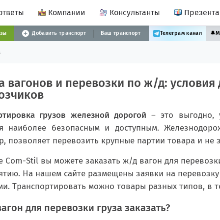
ответы
Компании
Консультанты
Презент
узы
Добавить транспорт
Ваш транспорт
Телеграм канал
🔔
М
а
а вагонов и перевозки по ж/д: условия
озчиков
ртировка грузов железной дорогой
– это выгодно, 
ся наиболее безопасным и доступным. Железнодоро
, позволяет перевозить крупные партии товара и не з
 Com-Stil вы можете заказать ж/д вагон для перевозк
тию. На нашем сайте размещены заявки на перевозку 
и. Транспортировать можно товары разных типов, в т
вагон для перевозки груза заказать?