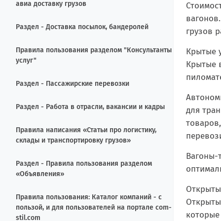
авиа доставку грузов
Стоимост
вагонов
Раздел - Доставка посылок, бандеролей
грузов р
Правила пользования разделом "Консультанты
Крытые у
услуг"
Крытые 
пиломате
Раздел - Пассажирские перевозки
Автономн
Раздел - Работа в отрасли, вакансии и кадры
для тран
товаров
Правила написания «Статьи про логистику,
перевози
склады и транспортировку грузов»
Вагоны-т
Раздел - Правила пользования разделом
оптимал
«Объявления»
Открытые
Правила пользования: Каталог компаний - с
Открыты
пользой, и для пользователей на портале com-
которые
stil.com