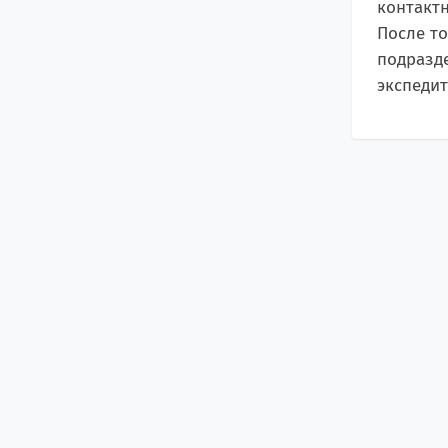
контактн
После то
подразде
экспедит