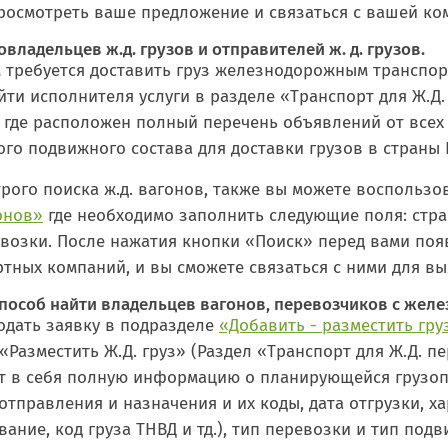
просмотреть ваше предложение и связаться с вашей ко
овладельцев ж.д. грузов и отправителей ж. д. грузов.
 требуется доставить груз железнодорожным транспорт
йти исполнителя услуги в разделе «Транспорт для Ж.Д
, где расположен полный перечень объявлений от все
го подвижного состава для доставки грузов в страны 
рого поиска ж.д. вагонов, также вы можете воспольз
онов»
где необходимо заполнить следующие поля: стран
возки. После нажатия кнопки «Поиск» перед вами поя
тных компаний, и вы сможете связаться с ними для вы
способ найти владельцев вагонов, перевозчиков с же
одать заявку в подразделе
«Добавить - разместить гру
«Разместить Ж.Д. груз» (Раздел «Транспорт для Ж.Д. п
т в себя полную информацию о планирующейся грузопе
отправления и назначения и их коды, дата отгрузки, ха
ание, код груза ТНВД и тд.), тип перевозки и тип подв